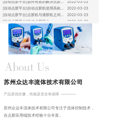
题？
[自动点胶平台]
自动点胶机使用高粘度
2022-03-23
胶水注意事项
[自动点胶平台]
点胶机与灌胶机之间有
2022-03-23
何区别
[自动点胶平台]
自动点胶平台
2022-03-23
[自动点胶平台]
如何有效的解决点胶问
2022-03-23
题？
[自动点胶平台]
自动点胶机使用高粘度
2022-03-23
胶水注意事项
[自动点胶平台]
点胶机与灌胶机之间有
2022-03-23
何区别
About Us
苏州众达丰流体技术有限公司
产品质优价廉，性能及安全有保障 ————
苏州众达丰流体技术有限公司专注于流体控制技术，
在点胶应用端技术经验十分丰富。