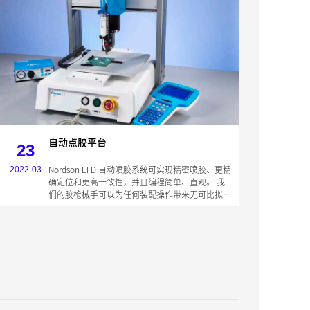
注、筑坝、分装、拆装、包装、密封、
涂层和喷射。优点包括提高了零件生产
能力、降低了生产时间、提高了在粗糙
不平表面上的持续精度并且改善了产品
质量。
自动点胶平台
23
Nordson EFD 自动喷胶系统可实现精密喷胶、更精
2022-03
确定位和更高一致性，并且编程简单、直观。 我
们的胶枪械手可以为任何装配操作带来无可比拟的
可重复性和高精度。它们兼容我们所有基于针筒和
[自动点胶平台]
自动点胶平台
2022-03-23
胶阀的喷胶系统，适用于从在线式喷胶到批量喷胶
之类的各种应用。 三维和四维应用包括胶点、线
[自动点胶平台]
如何有效的解决点胶问
2022-03-23
段喷胶、灌注、筑坝、分装、拆装、包装、密封、
题？
[自动点胶平台]
自动点胶机使用高粘度
2022-03-23
涂层和喷射。优点包括提高了零件生产能力、降低
胶水注意事项
[自动点胶平台]
点胶机与灌胶机之间有
2022-03-23
了生产时间、提高了在粗糙不平表面上的持续精度
并且改善了产品质量。
何区别
[自动点胶平台]
自动点胶平台
2022-03-23
[自动点胶平台]
如何有效的解决点胶问
2022-03-23