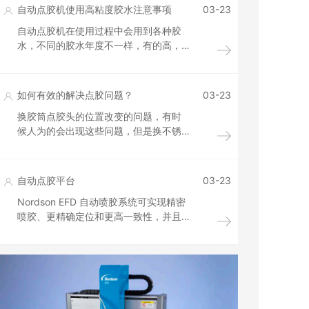
较精密灌胶机的产品一般比较大。
自动点胶机使用高粘度胶水注意事项
03-23
自动点胶机在使用过程中会用到各种胶
水，不同的胶水年度不一样，有的高，
有的低，我们使用每一种胶水都要对自
动点胶机重新选择点胶阀、点胶针头等
配件，并进行重新调试。比如使用高粘
如何有效的解决点胶问题？
03-23
度胶水的时候，因为胶水粘度高，一般
换胶筒点胶头的位置改变的问题，有时
点胶很容易堵塞到喷嘴，影响到点胶的
候人为的会出现这些问题，但是换不锈
效果，我们就须要考虑如何调整才能更
钢的针头这种情况会改变，而且需要的
高的进行点胶。
点胶机也是要有底端针头固定的这种辅
助作用，以上的问题都是外在的原因.
自动点胶平台
03-23
Nordson EFD 自动喷胶系统可实现精密
喷胶、更精确定位和更高一致性，并且
编程简单、直观。 我们的胶枪械手可以
为任何装配操作带来无可比拟的可重复
性和高精度。它们兼容我们所有基于针
筒和胶阀的喷胶系统，适用于从在线式
喷胶到批量喷胶之类的各种应用。 三维
和四维应用包括胶点、线段喷胶、灌