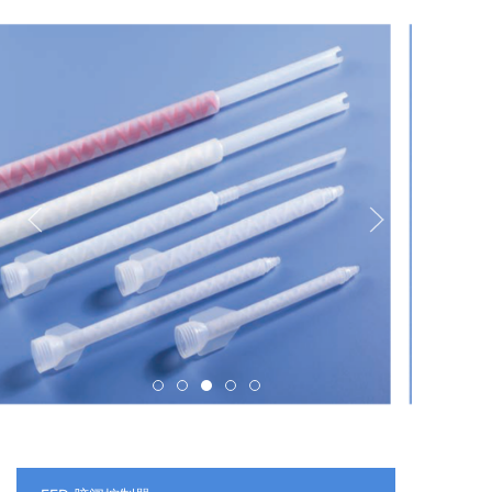
首
产
案
新
关
联