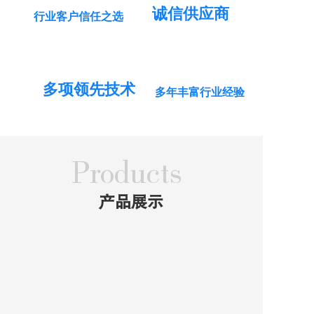
诚信供应商
电脑、平板电脑产业链；汽车零配件、VCM、
行业客户信任之选
Display（LCD、OLED、MicroLED、LTPS 等）、
PCB、CCD 检测、光学器件；高等院校、科研院
所、军工单位等。
多项领先技术
众达丰电子可以根据客户不同的工艺要求，提供相应
多年丰富行业经验
的解决方案；帮助客户解决经营中四大问题：提升良
品率、提高产能、降低成本、缩减人工。
众达丰电子的核心价值：为客户提供附加值最高、性
Products
价比最高的点胶解决方案。
产品展示