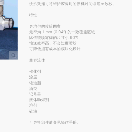
快拆夹扣可将维护胶阀时的停机时间缩短至数秒。

特性

更均匀的喷胶图案

最窄为 1 mm (0.04”) 的一致覆盖区域

比传统喷雾阀的尺寸小 60%

输送效率高，不会过度喷胶

可降低拥有成本的模块化设计

兼容流体

催化剂

涂层

轻油脂

油类

记号墨

液体助焊剂

溶剂

硅油

可更换部件请参见操作手册。
