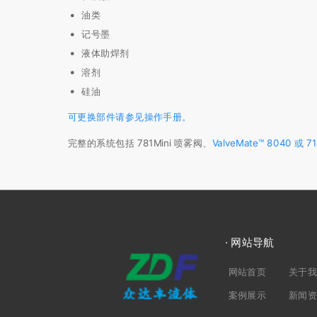
油类
记号墨
液体助焊剂
溶剂
硅油
可更换部件请参见操作手册。
完整的系统包括 781Mini 喷雾阀、
ValveMate™ 8040 或 
· 网站导航
网站首页
关于
案例展示
新闻