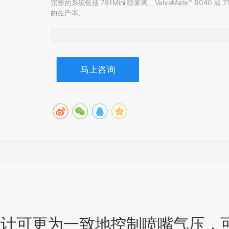
完整的系统包括 781Mini 喷雾阀、ValveMate™ 80
的生产率。
马上咨询
的创新设计可更为一致地控制喷嘴气压