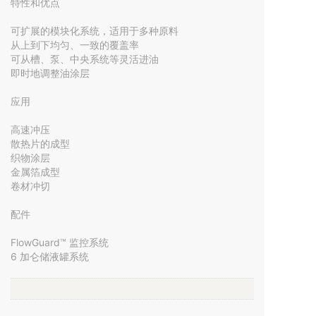
特性和优点

可扩展的模块化系统，适用于多种原料

从上到下均匀、一致的覆盖率

可从槽、泵、中央系统等灵活进油

即时地调整油涂层

应用

高速冲压

散热片的成型

织物涂层

金属箔成型

卷材冲切

配件

FlowGuard™ 监控系统

6 加仑储液罐系统