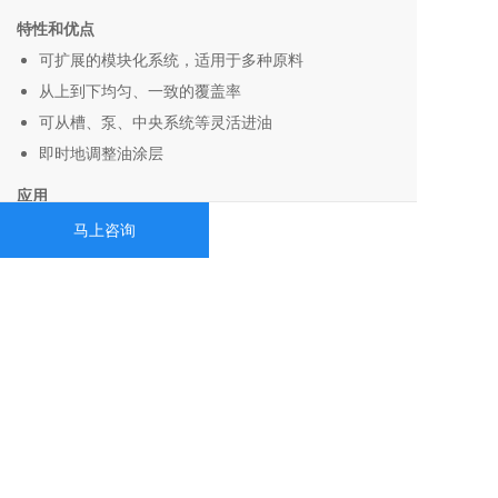
特性和优点
可扩展的模块化系统，适用于多种原料
从上到下均匀、一致的覆盖率
可从槽、泵、中央系统等灵活进油
即时地调整油涂层
应用
高速冲压
马上咨询
散热片的成型
织物涂层
金属箔成型
卷材冲切
配件
FlowGuard™ 监控系统
6 加仑储液罐系统